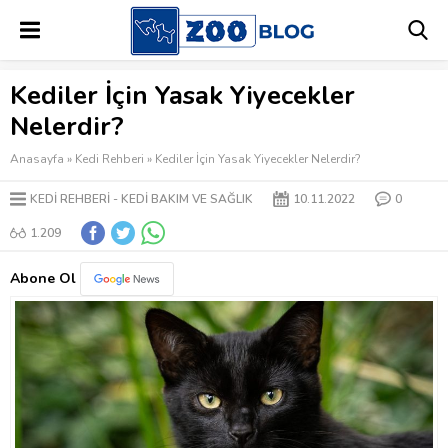
Kediler İçin Yasak Yiyecekler
Nelerdir?
Anasayfa
»
Kedi Rehberi
»
Kediler İçin Yasak Yiyecekler Nelerdir?
KEDI REHBERI
KEDI BAKIM VE SAĞLIK
10.11.2022
0
1.209
Abone Ol